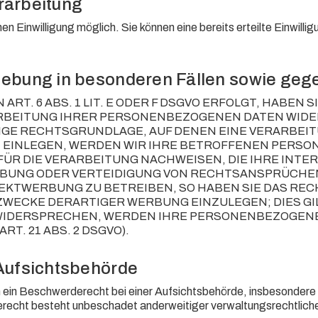
erarbeitung
en Einwilligung möglich. Sie können eine bereits erteilte Einwill
ebung in besonderen Fällen sowie geg
T. 6 ABS. 1 LIT. E ODER F DSGVO ERFOLGT, HABEN S
BEITUNG IHRER PERSONENBEZOGENEN DATEN WIDERSP
LIGE RECHTSGRUNDLAGE, AUF DENEN EINE VERARBEI
EINLEGEN, WERDEN WIR IHRE BETROFFENEN PERSON
R DIE VERARBEITUNG NACHWEISEN, DIE IHRE INTER
UNG ODER VERTEIDIGUNG VON RECHTSANSPRÜCHEN (
KTWERBUNG ZU BETREIBEN, SO HABEN SIE DAS RECH
CKE DERARTIGER WERBUNG EINZULEGEN; DIES GILT 
 WIDERSPRECHEN, WERDEN IHRE PERSONENBEZOGEN
. 21 ABS. 2 DSGVO).
Aufsichts­behörde
in Beschwerderecht bei einer Aufsichtsbehörde, insbesondere in
echt besteht unbeschadet anderweitiger verwaltungsrechtlicher