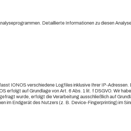
 Analyseprogrammen. Detaillierte Informationen zu diesen Anal
sst IONOS verschiedene Logfiles inklusive Ihrer IP-Adressen. 
 erfolgt auf Grundlage von Art. 6 Abs. 1 lit. f DSGVO. Wir habe
efragt wurde, erfolgt die Verarbeitung ausschließlich auf Grundl
nen im Endgerät des Nutzers (z. B. Device-Fingerprinting) im Si