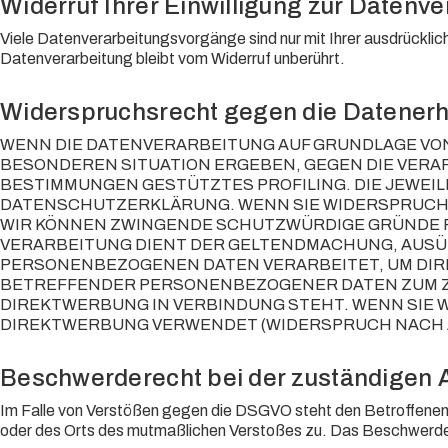
Widerruf Ihrer Einwilligung zur Datenv
Viele Datenverarbeitungsvorgänge sind nur mit Ihrer ausdrücklich
Datenverarbeitung bleibt vom Widerruf unberührt.
Widerspruchsrecht gegen die Datenerh
WENN DIE DATENVERARBEITUNG AUF GRUNDLAGE VON AR
BESONDEREN SITUATION ERGEBEN, GEGEN DIE VERAR
BESTIMMUNGEN GESTÜTZTES PROFILING. DIE JEWEI
DATENSCHUTZERKLÄRUNG. WENN SIE WIDERSPRUCH 
WIR KÖNNEN ZWINGENDE SCHUTZWÜRDIGE GRÜNDE FÜ
VERARBEITUNG DIENT DER GELTENDMACHUNG, AUSÜB
PERSONENBEZOGENEN DATEN VERARBEITET, UM DIRE
BETREFFENDER PERSONENBEZOGENER DATEN ZUM ZWE
DIREKTWERBUNG IN VERBINDUNG STEHT. WENN SIE
DIREKTWERBUNG VERWENDET (WIDERSPRUCH NACH ART
Beschwerde­recht bei der zuständigen 
Im Falle von Verstößen gegen die DSGVO steht den Betroffenen e
oder des Orts des mutmaßlichen Verstoßes zu. Das Beschwerder