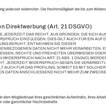
igung jederzeit widerrufen. Die Rechtmäßigkeit der bis zum Widerr
en Direktwerbung (Art. 21 DSGVO)
IE JEDERZEIT DAS RECHT, AUS GRÜNDEN, DIE SICH AU
RUCH EINZULEGEN; DIES GILT AUCH FÜR EIN AUF D
TUNG BERUHT, ENTNEHMEN SIE DIESER
ENBEZOGENEN DATEN NICHT MEHR VERARBEITEN, ES
ESSEN, RECHTE UND FREIHEITEN ÜBERWIEGEN ODER 
WIDERSPRUCH NACH ART. 21 ABS. 1 DSGVO).WERDE
T, JEDERZEIT WIDERSPRUCH GEGEN DIE VERARBEITU
AUCH FÜR DAS PROFILING, SOWEIT ES MIT SOLCHER
EN DATEN ANSCHLIESSEND NICHT MEHR ZUM ZWECKE
 dem Mitgliedstaat ihres gewöhnlichen Aufenthalts, ihres Arbei
 oder gerichtlicher Rechtsbehelfe.