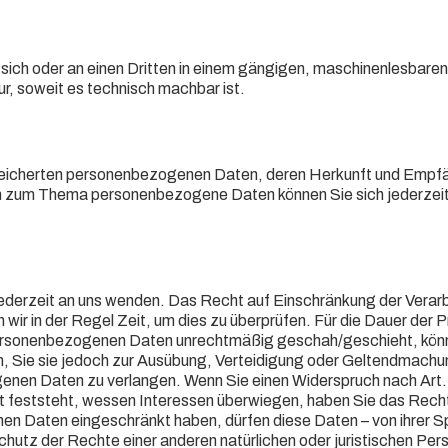
an sich oder an einen Dritten in einem gängigen, maschinenlesbare
r, soweit es technisch machbar ist.
speicherten personenbezogenen Daten, deren Herkunft und Empf
en zum Thema personenbezogene Daten können Sie sich jederzeit
jederzeit an uns wenden. Das Recht auf Einschränkung der Verar
wir in der Regel Zeit, um dies zu überprüfen. Für die Dauer der 
 personenbezogenen Daten unrechtmäßig geschah/geschieht, könn
, Sie sie jedoch zur Ausübung, Verteidigung oder Geltendmachu
enen Daten zu verlangen. Wenn Sie einen Widerspruch nach Art.
feststeht, wessen Interessen überwiegen, haben Sie das Recht
en Daten eingeschränkt haben, dürfen diese Daten – von ihrer 
utz der Rechte einer anderen natürlichen oder juristischen Per