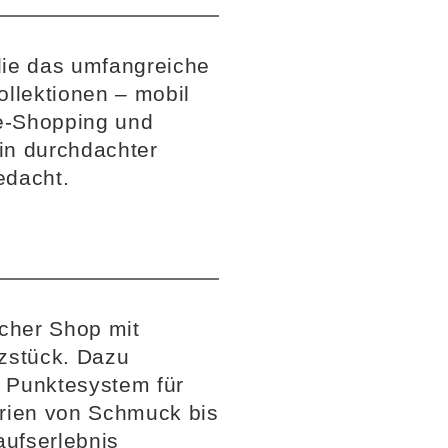
die das umfangreiche
llektionen – mobil
ne-Shopping und
ein durchdachter
edacht.
icher Shop mit
rzstück. Dazu
 Punktesystem für
orien von Schmuck bis
aufserlebnis