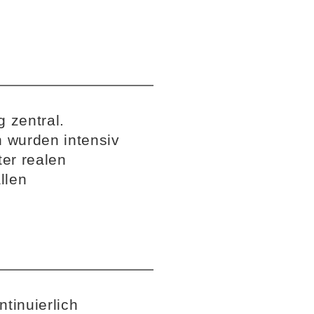
 zentral.
n wurden intensiv
ter realen
llen
tinuierlich