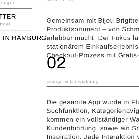
ologie
TTER
Gemeinsam mit Bijou Brigitte
ndet
Produktsortiment – von Schmu
3 IN HAMBURG
erlebbar macht. Der Fokus l
stationärem Einkaufserlebnis
Checkout-Prozess mit Gratis
02
Design & Entwicklung
Die gesamte App wurde in Flu
Suchfunktion, Kategorienavig
kommen ein vollständiger Wa
Kundenbindung, sowie ein So
Inspiration. Jede Interaktion