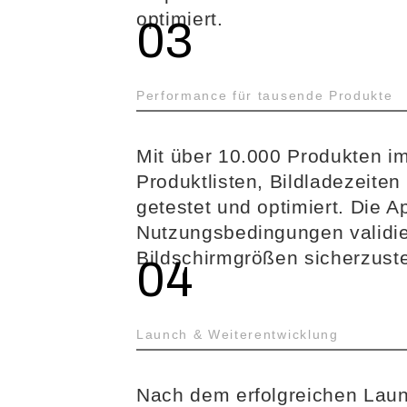
optimiert.
03
Performance für tausende Produkte
Mit über 10.000 Produkten im
Produktlisten, Bildladezeite
getestet und optimiert. Die 
Nutzungsbedingungen validier
Bildschirmgrößen sicherzuste
04
Launch & Weiterentwicklung
Nach dem erfolgreichen Launc