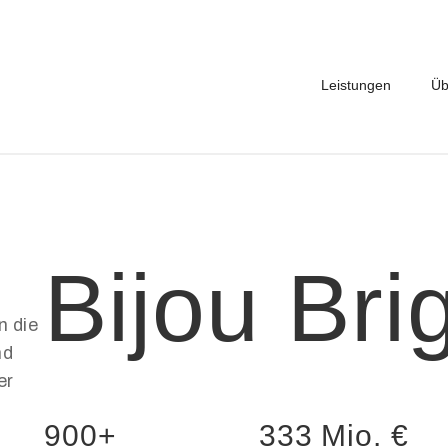
Leistungen
Üb
Bijou Brig
n die
nd
er
900+
333 Mio. €